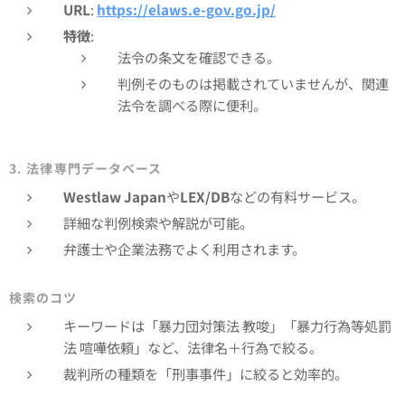
URL
:
https://elaws.e-gov.go.jp/
特徴
:
法令の条文を確認できる。
判例そのものは掲載されていませんが、関連
法令を調べる際に便利。
3. 法律専門データベース
Westlaw Japan
や
LEX/DB
などの有料サービス。
詳細な判例検索や解説が可能。
弁護士や企業法務でよく利用されます。
検索のコツ
キーワードは「暴力団対策法 教唆」「暴力行為等処罰
法 喧嘩依頼」など、法律名＋行為で絞る。
裁判所の種類を「刑事事件」に絞ると効率的。