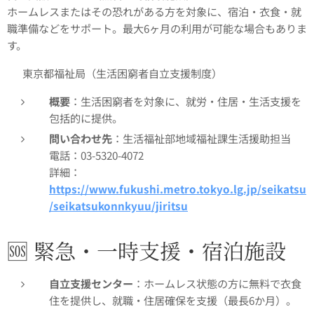
ホームレスまたはその恐れがある方を対象に、宿泊・衣食・就
職準備などをサポート。最大6ヶ月の利用が可能な場合もありま
す。
✅ 東京都福祉局（生活困窮者自立支援制度）
概要
：生活困窮者を対象に、就労・住居・生活支援を
包括的に提供。
問い合わせ先
：生活福祉部地域福祉課生活援助担当
電話：03-5320-4072
詳細：
https://www.fukushi.metro.tokyo.lg.jp/seikatsu
/seikatsukonnkyuu/jiritsu
🆘 緊急・一時支援・宿泊施設
自立支援センター
：ホームレス状態の方に無料で衣食
住を提供し、就職・住居確保を支援（最長6か月）。