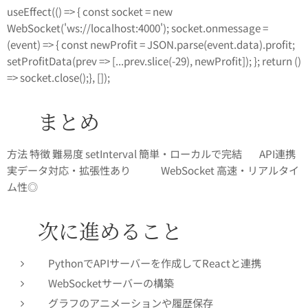
useEffect(() => { const socket = new
WebSocket('ws://localhost:4000'); socket.onmessage =
(event) => { const newProfit = JSON.parse(event.data).profit;
setProfitData(prev => [...prev.slice(-29), newProfit]); }; return ()
=> socket.close();}, []);
📦 まとめ
方法 特徴 難易度 setInterval 簡単・ローカルで完結 ⭐ API連携
実データ対応・拡張性あり ⭐⭐ WebSocket 高速・リアルタイ
ム性◎ ⭐⭐⭐
🔧 次に進めること
PythonでAPIサーバーを作成してReactと連携
WebSocketサーバーの構築
グラフのアニメーションや履歴保存