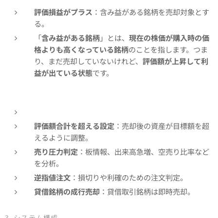
評価損益がプラス
：含み益がある銘柄を売却対象とす
る。
「
含み益がある銘柄
」とは、
現在の株価が購入時の価
格よりも高くなっている銘柄
のことを指します。つま
り、まだ売却していないけれど、
評価額が上昇して利
益が出ている状態
です。
評価額合計を超える設定
：売却後の資産が目標額を超
えるように調整。
売り圧力判定
：板情報、出来高急増、空売り比率など
を分析。
逆指値注文
：損切りや利確のための注文判定。
貸借銘柄の成行売却
：貸借取引銘柄は即時売却。
3. システム構成