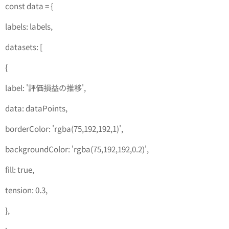
const data = {
labels: labels,
datasets: [
{
label: '評価損益の推移',
data: dataPoints,
borderColor: 'rgba(75,192,192,1)',
backgroundColor: 'rgba(75,192,192,0.2)',
fill: true,
tension: 0.3,
},