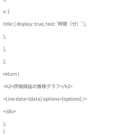
x: {
title: { display: true, text: '時間（分）' },
},
},
};
return (
<h2>評価損益の推移グラフ</h2>
<Line data={data} options={options} />
</div>
);
}