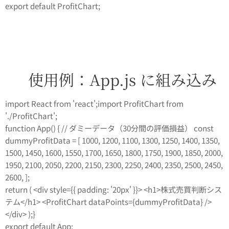
export default ProfitChart;
🧪 使用例：App.js に組み込み
import React from 'react';import ProfitChart from
'./ProfitChart';
function App() { // ダミーデータ（30分間の評価損益） const
dummyProfitData = [ 1000, 1200, 1100, 1300, 1250, 1400, 1350,
1500, 1450, 1600, 1550, 1700, 1650, 1800, 1750, 1900, 1850, 2000,
1950, 2100, 2050, 2200, 2150, 2300, 2250, 2400, 2350, 2500, 2450,
2600, ];
return ( <div style={{ padding: '20px' }}> <h1>株式売買判断シス
テム</h1> <ProfitChart dataPoints={dummyProfitData} />
</div> );}
export default App;