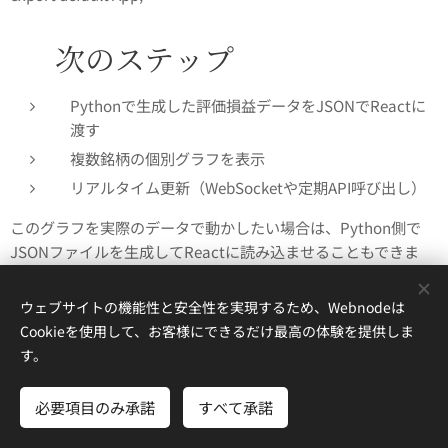
✅ 次のステップ
Pythonで生成した評価損益データをJSONでReactに
渡す
複数銘柄の個別グラフを表示
リアルタイム更新（WebSocketや定期API呼び出し）
このグラフを実際のデータで動かしたい場合は、Python側で
JSONファイルを生成してReactに読み込ませることもできま
す。\ 「PythonでJSONを作ってReactに渡したい」などのご希
望があれば、すぐに対応できます！
ウェブサイトの機能性と安全性を実現するため、Webnodeは
Cookieを使用して、お客様にできるだけ最高の体験を提供しま
どうしましょうか？次はデータ連携に進めますか？
す。
必要項目のみ承諾
すべて承諾
UI（ユーザーインターフェース）のイメージ設計について、以