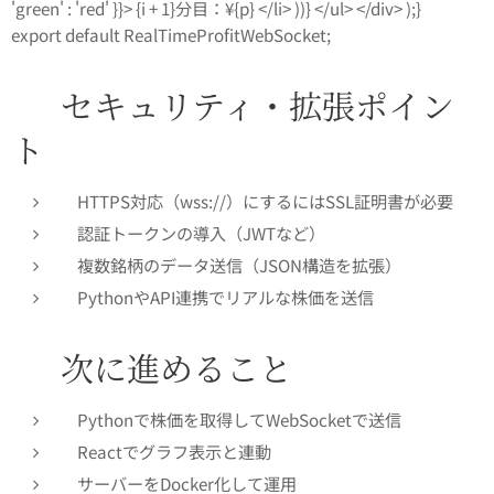
'green' : 'red' }}> {i + 1}分目：¥{p} </li> ))} </ul> </div> );}
export default RealTimeProfitWebSocket;
🔐 セキュリティ・拡張ポイン
ト
HTTPS対応（wss://）にするにはSSL証明書が必要
認証トークンの導入（JWTなど）
複数銘柄のデータ送信（JSON構造を拡張）
PythonやAPI連携でリアルな株価を送信
📌 次に進めること
Pythonで株価を取得してWebSocketで送信
Reactでグラフ表示と連動
サーバーをDocker化して運用