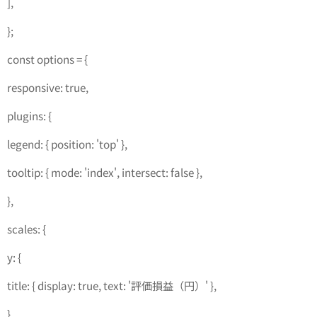
],
};
const options = {
responsive: true,
plugins: {
legend: { position: 'top' },
tooltip: { mode: 'index', intersect: false },
},
scales: {
y: {
title: { display: true, text: '評価損益（円）' },
},