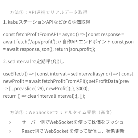
✅ 方法②：API連携でリアルデータ取得
1. kabuステーションAPIなどから株価取得
const fetchProfitFromAPI = async () => { const response =
await fetch('/api/profit'); // 自作APIエンドポイント const json
= await response.json(); return json.profit;};
2. setInterval で定期呼び出し
useEffect(() => { const interval = setInterval(async () => { const
newProfit = await fetchProfitFromAPI(); setProfitData(prev
=> [...prev.slice(-29), newProfit]); }, 3000);
return () => clearInterval(interval);}, []);
✅ 方法③：WebSocketでリアルタイム受信（高度）
サーバー側でWebSocketを使って株価をプッシュ
React側で WebSocket を使って受信し、状態更新