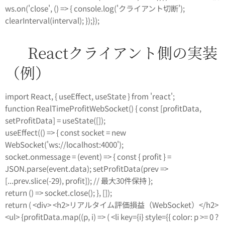
ws.on('close', () => { console.log('クライアント切断');
clearInterval(interval); });});
🖥️ Reactクライアント側の実装
（例）
import React, { useEffect, useState } from 'react';
function RealTimeProfitWebSocket() { const [profitData,
setProfitData] = useState([]);
useEffect(() => { const socket = new
WebSocket('ws://localhost:4000');
socket.onmessage = (event) => { const { profit } =
JSON.parse(event.data); setProfitData(prev =>
[...prev.slice(-29), profit]); // 最大30件保持 };
return () => socket.close(); }, []);
return ( <div> <h2>リアルタイム評価損益（WebSocket）</h2>
<ul> {profitData.map((p, i) => ( <li key={i} style={{ color: p >= 0 ?