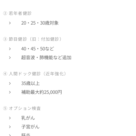
② 若年者健診
20・25・30歳対象
③ 節目健診（旧：付加健診）
40・45・50など
超音波・肺機能など追加
④ 人間ドック健診（近年強化）
35歳以上
補助最大約25,000円
⑤ オプション検査
乳がん
子宮がん
肝炎