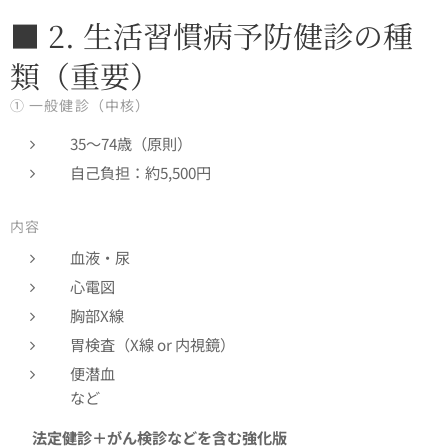
■ 2. 生活習慣病予防健診の種
類（重要）
① 一般健診（中核）
35～74歳（原則）
自己負担：約5,500円
内容
血液・尿
心電図
胸部X線
胃検査（X線 or 内視鏡）
便潜血
など
👉
法定健診＋がん検診などを含む強化版